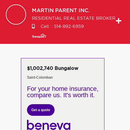
MARTIN
PARENT INC.
RESIDENTIAL REAL ESTATE BROKER
Cell. :
514-892-6959
$1,002,740 Bungalow
Saint-Colomban
For your home insurance,
compare us. It's worth it.
Get a quote