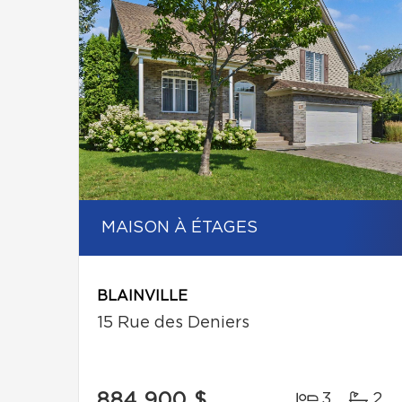
MAISON À ÉTAGES
BLAINVILLE
15 Rue des Deniers
884 900 $
3
2