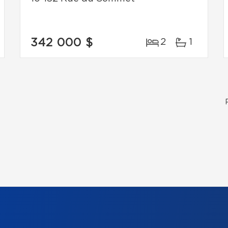
342 000 $
2
1