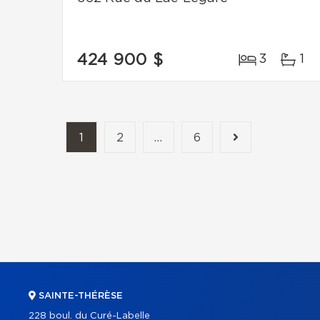
424 900 $
3
1
1
2
...
6
SAINTE-THÉRÈSE
228 boul. du Curé-Labelle