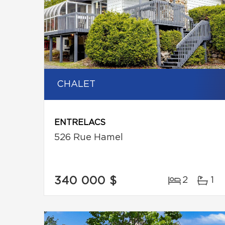
CHALET
ENTRELACS
526 Rue Hamel
340 000 $
2
1