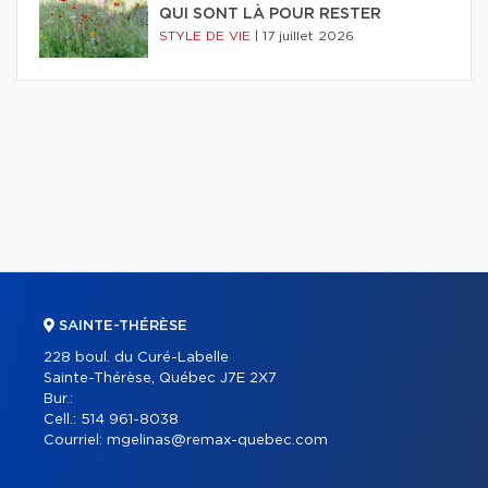
QUI SONT LÀ POUR RESTER
STYLE DE VIE
|
17 juillet 2026
SAINTE-THÉRÈSE
228 boul. du Curé-Labelle
Sainte-Thérèse, Québec J7E 2X7
Bur.:
Cell.:
514 961-8038
Courriel:
mgelinas@remax-quebec.com