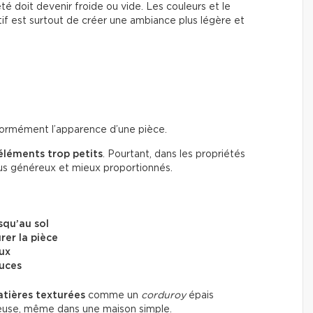
été doit devenir froide ou vide. Les couleurs et le
if est surtout de créer une ambiance plus légère et
énormément l’apparence d’une pièce.
éléments trop petits
. Pourtant, dans les propriétés
lus généreux et mieux proportionnés.
squ’au sol
rer la pièce
eux
ouces
tières texturées
comme un
corduroy
épais
ueuse, même dans une maison simple.